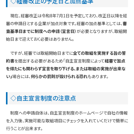
◇経審改正の予定日と加点基準
現在、経審改正は令和8年7月1日を予定しており、改正日以降を経
審の申請日とする企業が加点対象です。経審の加点基準としては、
審
査基準日までに制度への申請（宣言日）
が必要となりますが、取組開
始日まで迎えておく必要はありません。
ですが、経審では取組開始日までに
全ての取組を実施する旨の誓
約書
を提出する必要があるため「自主宣言制度によって
経審で加点
を得たにも関わらず宣言を取り下げる、または取組の実施が出来な
い」
場合には、
何らかの罰則が設けられる恐れ
もあります。
◇自主宣言制度の注意点
制度への申請自体は、自主宣言制度のホームページで自社の情報
を入力後、実施可能な取組項目にチェックを入れていくだけで簡単に
行うことが出来ます。